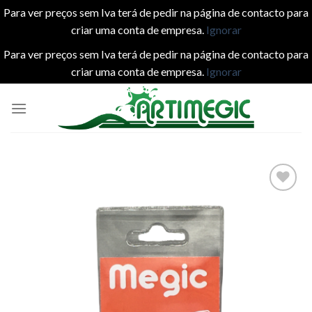
Para ver preços sem Iva terá de pedir na página de contacto para
criar uma conta de empresa.
Ignorar
Para ver preços sem Iva terá de pedir na página de contacto para
criar uma conta de empresa.
Ignorar
Skip
to
content
Add to
wishlist