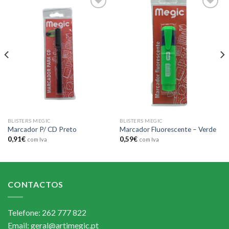
Add to
Add to
wishlist
wishlist
BLISTERS MEGIC
BLISTERS MEGIC
Marcador P/ CD Preto
Marcador Fluorescente – Verde
0,91
€
0,59
€
com Iva
com Iva
CONTACTOS
Telefone: 262 777 822
Email: geral@artimegic.pt