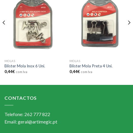
Add to
Add to
wishlist
wishlist
MOLAS
MOLAS
Blister Mola Inox 6 Uni.
Blister Mola Preta 4 Uni.
0,44
€
0,44
€
com Iva
com Iva
CONTACTOS
Telefone: 262 777 822
Email: geral@artimegic.pt