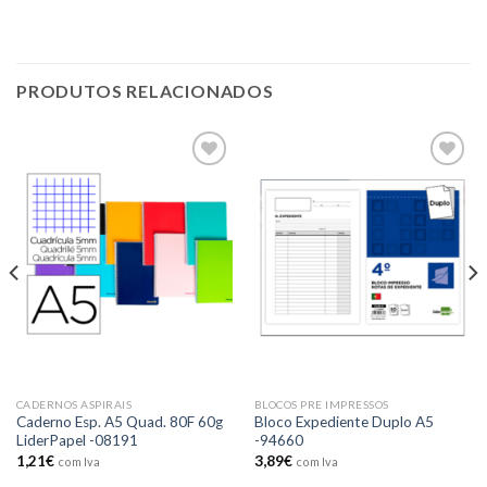
PRODUTOS RELACIONADOS
Add to
Add to
wishlist
wishlist
CADERNOS ASPIRAIS
BLOCOS PRE IMPRESSOS
Caderno Esp. A5 Quad. 80F 60g
Bloco Expediente Duplo A5
LiderPapel -08191
-94660
1,21
€
3,89
€
com Iva
com Iva