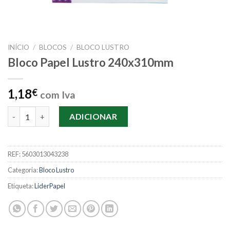
INÍCIO
/
BLOCOS
/
BLOCO LUSTRO
Bloco Papel Lustro 240x310mm
1,18
€
com Iva
Quantidade de Bloco Papel Lustro 240x310mm
ADICIONAR
REF:
5603013043238
Categoria:
Bloco Lustro
Etiqueta:
LiderPapel