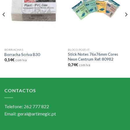
Add to
Add to
wishlist
wishlist
BORRACHAS
BLOCO POST-IT
Stick Notes 76x76mm Cores
Borracha Scriva B30
Neon Centrum Ref: 80982
0,14
€
com Iva
0,74
€
com Iva
CONTACTOS
Telefone: 262 777 822
Email: geral@artimegic.pt