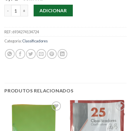
Quantidade de Classif. Kinary C/ Clips Azul
ADICIONAR
REF:
6934274134724
Categoria:
Classificadores
PRODUTOS RELACIONADOS
Add to
Add to
wishlist
wishlist