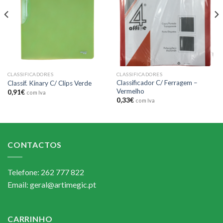
CLASSIFICADORES
CLASSIFICADORES
Classificador C/ Ferragem –
Classif. Kinary C/ Clips Verde
Vermelho
0,91
€
com Iva
0,33
€
com Iva
CONTACTOS
Telefone: 262 777 822
Email: geral@artimegic.pt
CARRINHO