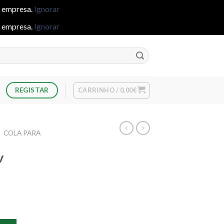
e empresa.
Ignorar
e empresa.
Ignorar
CARRINHO /
0,00
€
REGISTAR
/
COLA PARA
v