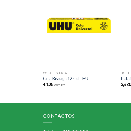
Add to
Add to
wishlist
wishlist
COLA BISNAGA
BOSTI
UHU
Cola Bisnaga 125ml UHU
Pataf
4,12
€
3,68
com Iva
CONTACTOS