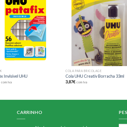
Add to
Add
wishlist
wishl
K
COLA PARA BRICOLAGE
ix Invisível UHU
Cola UHU Creativ Borracha 33ml
€
3,87
€
com Iva
com Iva
CARRINHO
PE