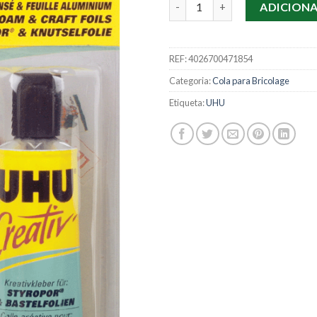
Quantidade de Cola UHU Creat
ADICION
REF:
4026700471854
Categoria:
Cola para Bricolage
Etiqueta:
UHU