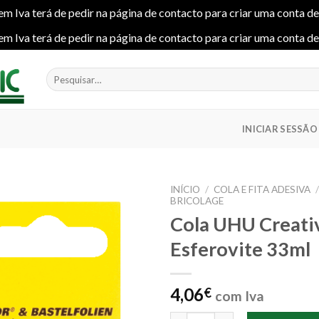
em Iva terá de pedir na página de contacto para criar uma conta d
em Iva terá de pedir na página de contacto para criar uma conta d
Pesquisar
por:
INICIAR SESSÃO
INÍCIO
/
COLA E FITA ADESIVA
BRICOLAGE
Cola UHU Creati
Esferovite 33ml
Add to
wishlist
4,06
€
com Iva