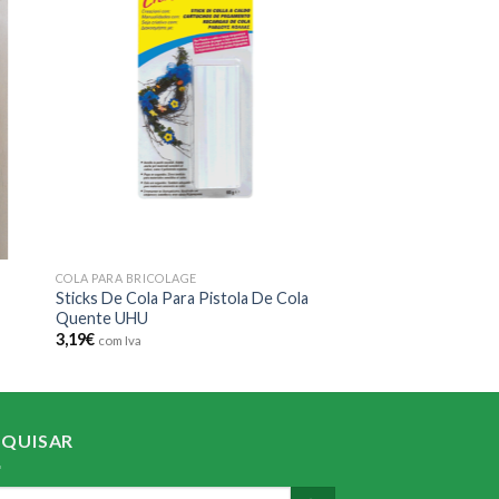
 to
Add to
ist
wishlist
COLA PARA BRICOLAGE
Sticks De Cola Para Pistola De Cola
Quente UHU
3,19
€
com Iva
SQUISAR