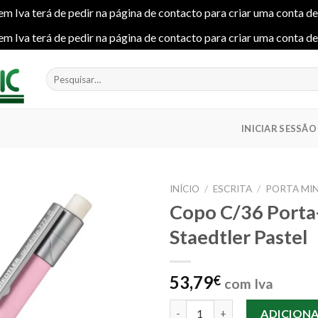
em Iva terá de pedir na página de contacto para criar uma conta d
em Iva terá de pedir na página de contacto para criar uma conta d
Pesquisar
por:
INICIAR SESSÃO
INÍCIO
/
ESCRITA
/
PORTA MI
Copo C/36 Porta
Staedtler Pastel
Add to
wishlist
53,79
€
com Iva
Quantidade de Copo C/36 Port
ADICION