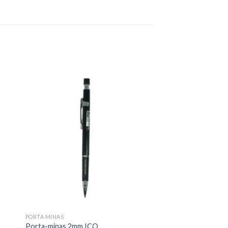
 to
Add to
ist
wishlist
PORTA MINAS
Porta-minas 2mm ICO