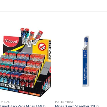
Add to
Add
wishlist
wishl
 MINAS
PORTA MINAS
Maped BlackPeps Minas 144Uni.
Minas 0.7mm Staedtler 12Uni.