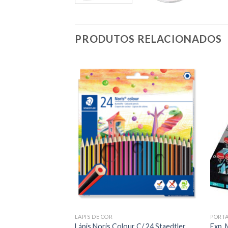
PRODUTOS RELACIONADOS
Add to
Add to
wishlist
wishlist
LÁPIS DE COR
PORTA
ll C/12 Staedtler
Lápis Noris Colour C/ 24 Staedtler
Exp. 