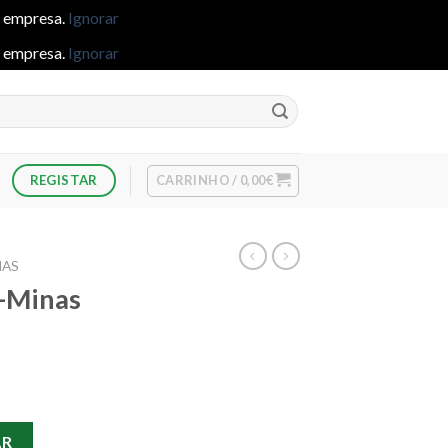
e empresa.
Ignorar
e empresa.
Ignorar
CARRINHO /
0,00
€
REGISTAR
NAS
-Minas
a-Minas Staedtler Pastel
AR