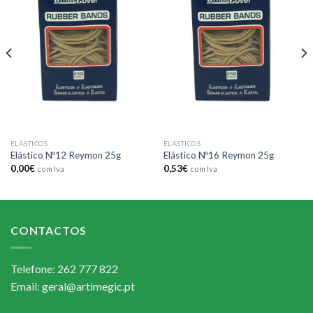
Add to
Add to
wishlist
wishlist
ELÁSTICOS
ELÁSTICOS
Elástico Nº12 Reymon 25g
Elástico Nº16 Reymon 25g
0,00
€
0,53
€
com Iva
com Iva
CONTACTOS
Telefone: 262 777 822
Email: geral@artimegic.pt