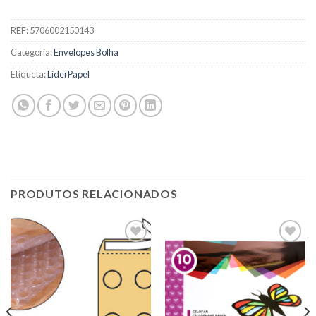
REF:
5706002150143
Categoria:
Envelopes Bolha
Etiqueta:
LiderPapel
PRODUTOS RELACIONADOS
Add to
Add to
wishlist
wishlist