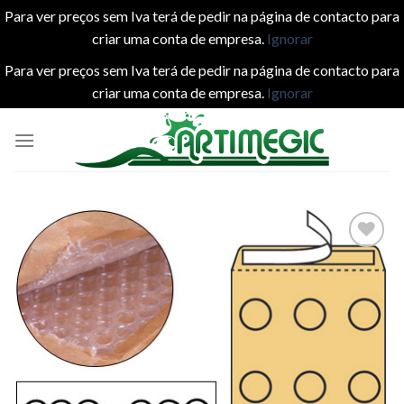
Para ver preços sem Iva terá de pedir na página de contacto para
criar uma conta de empresa.
Ignorar
Para ver preços sem Iva terá de pedir na página de contacto para
criar uma conta de empresa.
Ignorar
Skip
to
content
Add to
wishlist