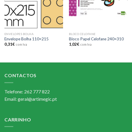
ENVELOPES BOLHA
BLOCO CELOFANE
Envelope Bolha 110×215
Bloco Papel Celofane 240×310
0,31
€
1,02
€
com Iva
com Iva
CONTACTOS
Telefone: 262 777 822
Email: geral@artimegic.pt
CARRINHO