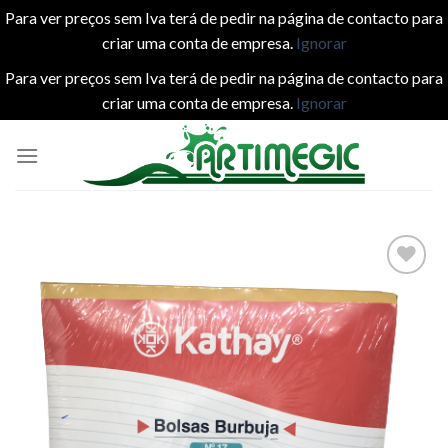
Para ver preços sem Iva terá de pedir na página de contacto para
criar uma conta de empresa.
Ignorar
Para ver preços sem Iva terá de pedir na página de contacto para
criar uma conta de empresa.
Ignorar
Skip
to
content
Add to
wishlist