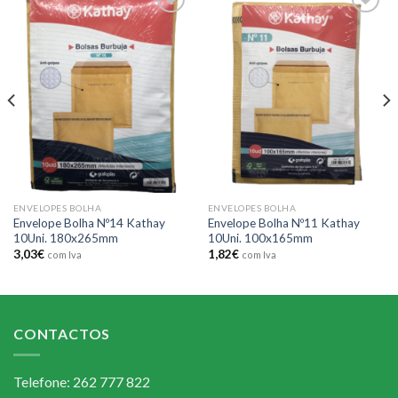
Add to
Add to
wishlist
wishlist
ENVELOPES BOLHA
ENVELOPES BOLHA
Envelope Bolha Nº14 Kathay
Envelope Bolha Nº11 Kathay
10Uni. 180x265mm
10Uni. 100x165mm
3,03
€
1,82
€
com Iva
com Iva
CONTACTOS
Telefone: 262 777 822