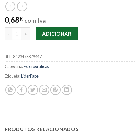
0,68
€
com Iva
Quantidade de Esferográfica LiderPapel 1mm Soft - Preto
ADICIONAR
REF:
8423473879447
Categoria:
Esferográficas
Etiqueta:
LiderPapel
PRODUTOS RELACIONADOS