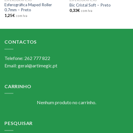
Esferográfica Maped Roller
Bic Cristal Soft – Preto
0.7mm – Preto
0,33
€
com Iva
1,25
€
com Iva
CONTACTOS
Telefone: 262 777 822
Email: geral@artimegic.pt
CARRINHO
Nenhum produto no carrinho.
PESQUISAR