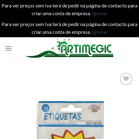
Para ver preços sem Iva terá de pedir na página de contacto para
criar uma conta de empresa.
Ignorar
Para ver preços sem Iva terá de pedir na página de contacto para
criar uma conta de empresa.
Ignorar
Skip
to
content
Add to
wishlist