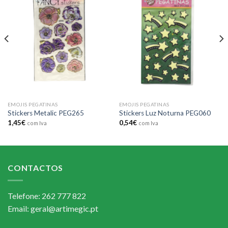
Add to
Add to
wishlist
wishlist
EMOJIS PEGATINAS
EMOJIS PEGATINAS
Stickers Metalic PEG265
Stickers Luz Noturna PEG060
1,45
€
0,54
€
com Iva
com Iva
CONTACTOS
Telefone: 262 777 822
Email: geral@artimegic.pt