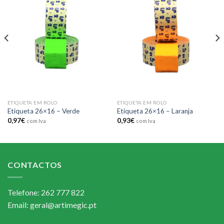
Add to
Add to
wishlist
wishlist
ETIQUETA EM ROLO
ETIQUETA EM ROLO
Etiqueta 26×16 – Verde
Etiqueta 26×16 – Laranja
0,97
€
0,93
€
com Iva
com Iva
CONTACTOS
Telefone: 262 777 822
Email: geral@artimegic.pt