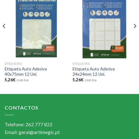
Add to
Add to
wishlist
wishlist
ETIQUETAS
ETIQUETAS
Etiqueta Auto Adesiva
Etiqueta Auto Adesiva
40x75mm 12 Uni.
24x24mm 12 Uni.
5,26
€
5,26
€
com Iva
com Iva
CONTACTOS
Telefone: 262 777 822
Email: geral@artimegic.pt