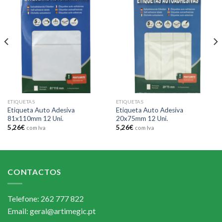
Add to
Add to
wishlist
wishlist
ETIQUETAS
ETIQUETAS
Etiqueta Auto Adesiva
Etiqueta Auto Adesiva
81x110mm 12 Uni.
20x75mm 12 Uni.
5,26
€
5,26
€
com Iva
com Iva
CONTACTOS
Telefone: 262 777 822
Email: geral@artimegic.pt