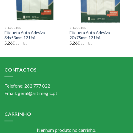
ETIQUETAS
ETIQUETAS
Etiqueta Auto Adesiva
Etiqueta Auto Adesiva
34x53mm 12 Uni.
20x75mm 12 Uni.
5,26
€
5,26
€
com Iva
com Iva
CONTACTOS
Telefone: 262 777 822
Email: geral@artimegic.pt
CARRINHO
Nenhum produto no carrinho.