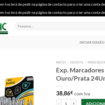
em Iva terá de pedir na página de contacto para criar uma conta d
em Iva terá de pedir na página de contacto para criar uma conta d
Pesquisar
por:
INICIAR SESSÃO
INÍCIO
/
ESCRITA
/
MARCADOR
Exp. Marcadores
Ouro/Prata 24Un
Add to
wishlist
38,86
€
com Iva
Quantidade de Exp. Marcadores
ADICION