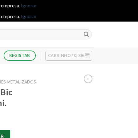
e empresa.
Ignorar
e empresa.
Ignorar
CARRINHO /
0,00
€
REGISTAR
ES METALIZADOS
 Bic
i.
 Bic Ouro/Prata 24Uni.
AR