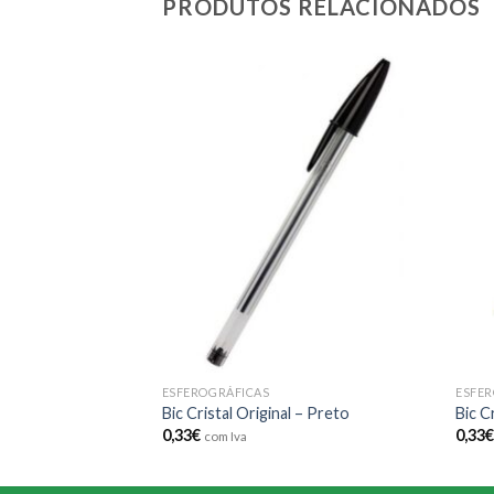
PRODUTOS RELACIONADOS
Add to
Add to
wishlist
wishlist
IZADOS
ESFEROGRÁFICAS
ESFER
r Metalico – Prata
Bic Cristal Original – Preto
Bic C
0,33
€
0,33
com Iva