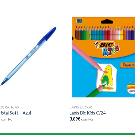
Add to
Add
wishlist
wishl
OGRÁFICAS
LÁPIS DE COR
ristal Soft – Azul
Lápis Bic Kids C/24
€
3,89
€
com Iva
com Iva