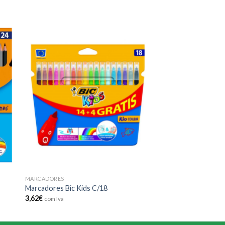
 to
Add to
ist
wishlist
MARCADORES
Marcadores Bic Kids C/18
3,62
€
com Iva