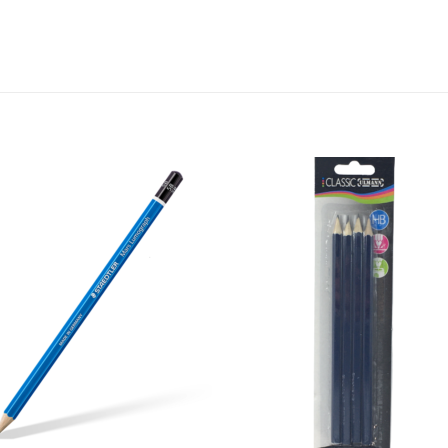
Add to
Add
wishlist
wishl