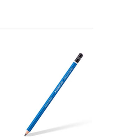
 to
Add to
ist
wishlist