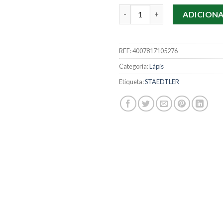
Quantidade de Lápis Staedtle
ADICION
REF:
4007817105276
Categoria:
Lápis
Etiqueta:
STAEDTLER