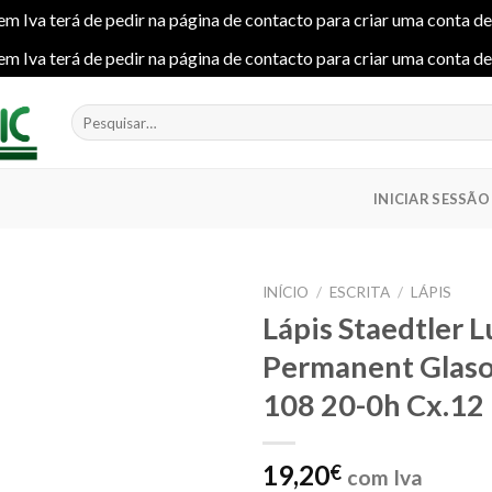
em Iva terá de pedir na página de contacto para criar uma conta d
em Iva terá de pedir na página de contacto para criar uma conta d
Pesquisar
por:
INICIAR SESSÃO
INÍCIO
/
ESCRITA
/
LÁPIS
Lápis Staedtler 
Permanent Glas
Add to
108 20-0h Cx.12
wishlist
19,20
€
com Iva