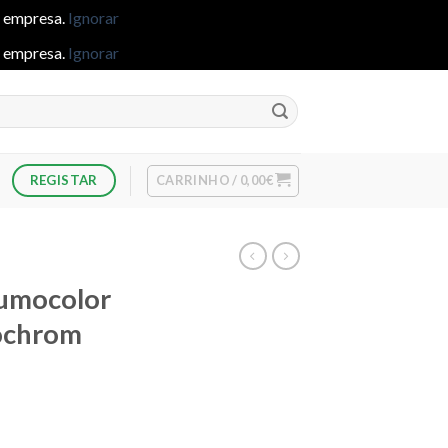
e empresa.
Ignorar
e empresa.
Ignorar
CARRINHO /
0,00
€
REGISTAR
Lumocolor
ochrom