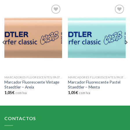
Add to
Add to
wishlist
wishlist
MARCADORES FLUORESCENTES/PASTEIS
MARCADORES FLUORESCENTES/PASTEIS
Marcador Fluorescente Vintage
Marcador Fluorescente Pastel
Staedtler – Areia
Staedtler – Menta
1,05
€
1,05
€
com Iva
com Iva
CONTACTOS