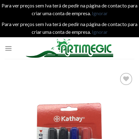
Para ver preços sem Iva terá de pedir na página de contacto para
criar uma conta de empresa.
Ignorar
Para ver preços sem Iva terá de pedir na página de contacto para
criar uma conta de empresa.
Ignorar
Skip
to
content
Add to
wishlist