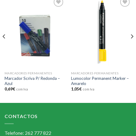
Add to
Add to
wishlist
wishlist
MARCADORES PERMANENTES
MARCADORES PERMANENTES
Marcador Scriva P/ Redonda –
Lumocolor Permanent Marker –
Azul
Amarelo
0,69
€
1,05
€
com Iva
com Iva
CONTACTOS
Telefone: 262 777 822