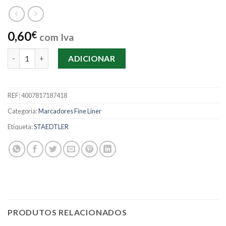
0,60
€
com Iva
Quantidade de Marcador Staedtler Triplus Fineliner 334-73
ADICIONAR
REF:
4007817187418
Categoria:
Marcadores Fine Liner
Etiqueta:
STAEDTLER
PRODUTOS RELACIONADOS