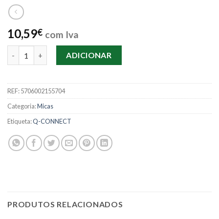
10,59
€
com Iva
Quantidade de Micas A5 C/100 Q-Connect Cristal
ADICIONAR
REF:
5706002155704
Categoria:
Micas
Etiqueta:
Q-CONNECT
PRODUTOS RELACIONADOS