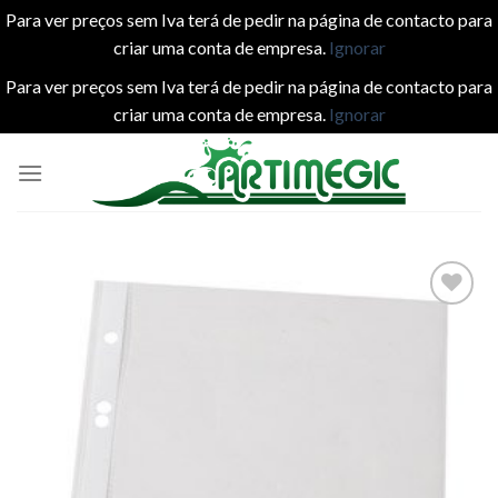
Para ver preços sem Iva terá de pedir na página de contacto para
criar uma conta de empresa.
Ignorar
Para ver preços sem Iva terá de pedir na página de contacto para
criar uma conta de empresa.
Ignorar
Skip
to
content
Add to
wishlist