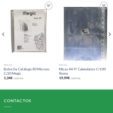
Add to
Add to
wishlist
wishlist
MICAS
MICAS
Bolsa De Catálogo 80 Microns
Micas A4 P/ Calendários C/100
C/20 Megic
Roma
1,34
€
19,99
€
com Iva
com Iva
CONTACTOS