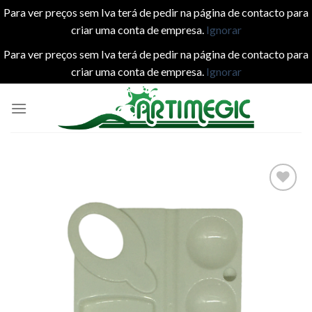
Para ver preços sem Iva terá de pedir na página de contacto para
criar uma conta de empresa.
Ignorar
Para ver preços sem Iva terá de pedir na página de contacto para
criar uma conta de empresa.
Ignorar
Skip
to
content
Add to
wishlist