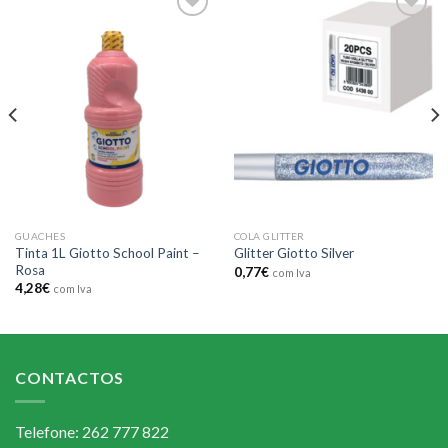
Add to
Add to
wishlist
wishlist
GUACHES
COLA GLITTER
Tinta 1L Giotto School Paint –
Glitter Giotto Silver
Rosa
0,77
€
com Iva
4,28
€
com Iva
CONTACTOS
Telefone: 262 777 822