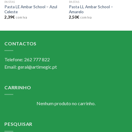
PASTAS
PASTAS
Pasta LE Ambar School – Azul
Pasta LL Ambar School –
Celeste
Amarelo
2,39
€
2,50
€
com Iva
com Iva
CONTACTOS
Telefone: 262 777 822
Email: geral@artimegic.pt
CARRINHO
Nenhum produto no carrinho.
PESQUISAR