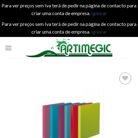
Para ver preços sem Iva terá de pedir na página de contacto para
criar uma conta de empresa.
Ignorar
Para ver preços sem Iva terá de pedir na página de contacto para
criar uma conta de empresa.
Ignorar
Skip
to
content
Add to
wishlist