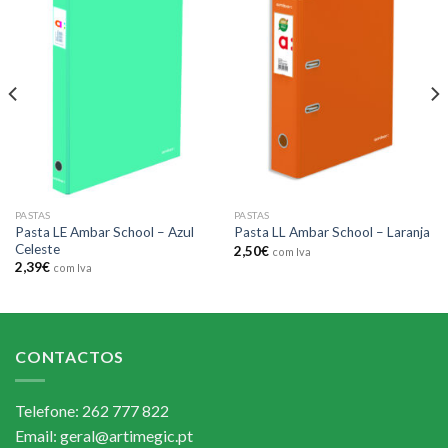
Add to
Add to
wishlist
wishlist
PASTAS
PASTAS
Pasta LE Ambar School – Azul
Pasta LL Ambar School – Laranja
Celeste
2,50
€
com Iva
2,39
€
com Iva
CONTACTOS
Telefone: 262 777 822
Email: geral@artimegic.pt