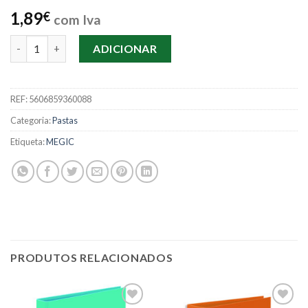
1,89
€
com Iva
Quantidade de Pasta Arq. 410 Megic
ADICIONAR
REF:
5606859360088
Categoria:
Pastas
Etiqueta:
MEGIC
PRODUTOS RELACIONADOS