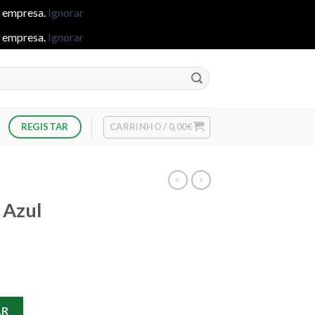
e empresa.
Ignorar
e empresa.
Ignorar
CARRINHO /
0,00
€
REGISTAR
 Azul
- Azul Escuro
AR