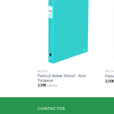
Add to
Add to
wishlist
wishlist
PASTAS
PASTA
Pasta LE Ambar School – Azul
Cinza
Pasta
Turquesa
2,50
2,39
€
com Iva
CONTACTOS