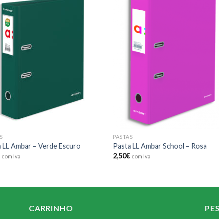
Add to
Add
wishlist
wishl
S
PASTAS
 LL Ambar – Verde Escuro
Pasta LL Ambar School – Rosa
€
2,50
€
com Iva
com Iva
CARRINHO
PE