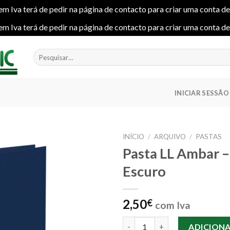
em Iva terá de pedir na página de contacto para criar uma conta d
em Iva terá de pedir na página de contacto para criar uma conta d
Pesquisar
por:
INICIAR SESSÃO
INÍCIO
/
ARQUIVO
/
PASTAS
Pasta LL Ambar –
Escuro
Add to
wishlist
2,50
€
com Iva
Quantidade de Pasta LL Ambar 
ADICION