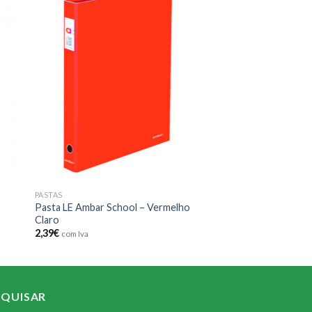
 to
Add to
ist
wishlist
PASTAS
Pasta LE Ambar School – Vermelho
Claro
2,39
€
com Iva
SQUISAR