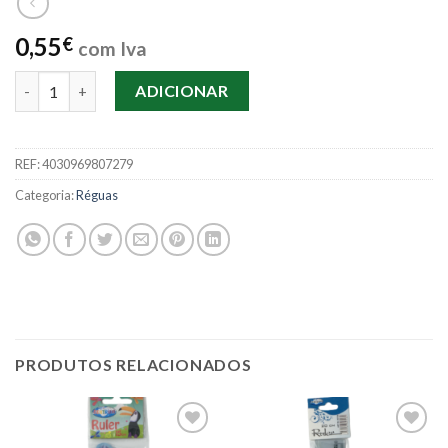
0,55
€
com Iva
Quantidade de Régua Centrum 30cm Ref:80727
ADICIONAR
REF:
4030969807279
Categoria:
Réguas
PRODUTOS RELACIONADOS