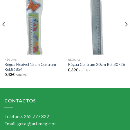
Add to
Add to
wishlist
wishlist
RÉGUAS
RÉGUAS
Régua Flexível 15cm Centrum
Régua Centrum 20cm Ref:80726
Ref:86854
0,39
€
com Iva
0,43
€
com Iva
CONTACTOS
Telefone: 262 777 822
Email: geral@artimegic.pt