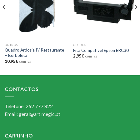
OUTROS
OUTROS
Quadro Ardosia P/ Restaurante
Fita Compatível Epson ERC30
– Borboleta
2,95
€
com Iva
10,95
€
com Iva
CONTACTOS
Telefone: 262 777 822
Email: geral@artimegic.pt
CARRINHO