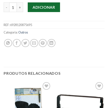
Quantidade de Rolo Fita Nylon P/ Máquina De Escrever
ADICIONAR
REF:
6928120875695
Categoria:
Outros
PRODUTOS RELACIONADOS
Add to
Add to
wishlist
wishlist