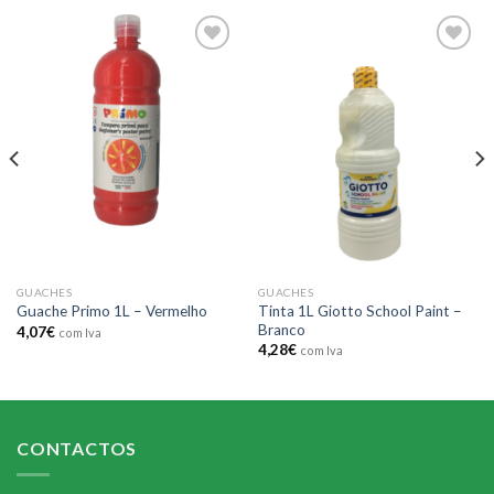
Add to
Add to
wishlist
wishlist
GUACHES
GUACHES
Tinta 1L Giotto School Paint –
Guache Primo 1L – Vermelho
Branco
4,07
€
com Iva
4,28
€
com Iva
CONTACTOS