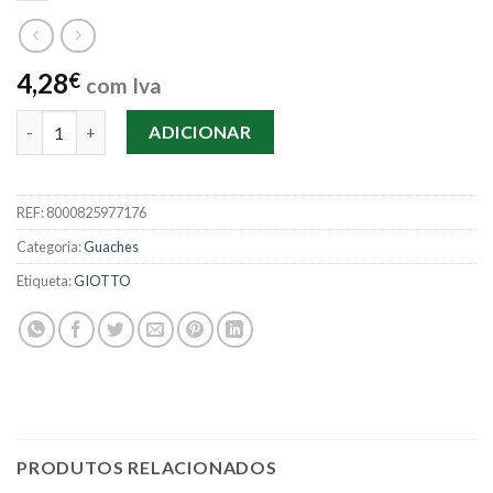
4,28
€
com Iva
Quantidade de Tinta 1L Giotto School Paint - Azul Escuro
ADICIONAR
REF:
8000825977176
Categoria:
Guaches
Etiqueta:
GIOTTO
PRODUTOS RELACIONADOS