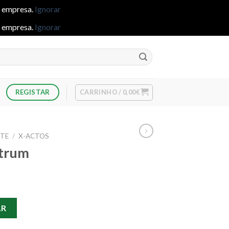
e empresa.
Ignorar
e empresa.
Ignorar
CARRINHO /
0,00
€
REGISTAR
RTE
/
X-ACTOS
trum
entrum
AR