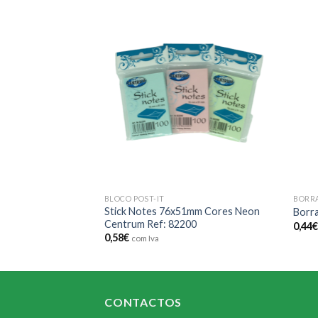
Add to
Add to
wishlist
wishlist
BLOCO POST-IT
BORR
co Quad Branco
Stick Notes 76x51mm Cores Neon
Borr
Centrum Ref: 82200
0,44
0,58
€
com Iva
CONTACTOS