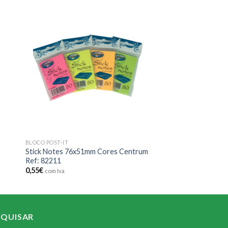
 to
Add to
ist
wishlist
BLOCO POST-IT
Stick Notes 76x51mm Cores Centrum
Ref: 82211
0,55
€
com Iva
SQUISAR