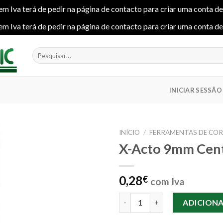
em Iva terá de pedir na página de contacto para criar uma conta d
em Iva terá de pedir na página de contacto para criar uma conta d
Pesquisar
por:
INICIAR SESSÃO
INÍCIO
/
FERRAMENTAS DE CO
X-Acto 9mm Cen
Add to
0,28
€
com Iva
wishlist
Quantidade de X-Acto 9mm C
ADICION