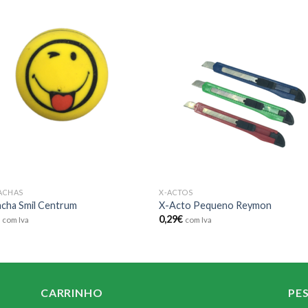
Add to
Add
wishlist
wishl
ACHAS
X-ACTOS
acha Smil Centrum
X-Acto Pequeno Reymon
€
0,29
€
com Iva
com Iva
CARRINHO
PE