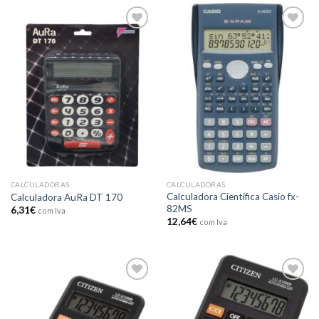
Add to
Add to
wishlist
wishlist
CALCULADORAS
CALCULADORAS
Calculadora Cientifica Casio fx-
Calculadora AuRa DT 170
82MS
6,31
€
com Iva
12,64
€
com Iva
Add to
Add to