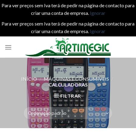
Para ver preços sem Iva terá de pedir na página de contacto para
criar uma conta de empresa.
Ignorar
Para ver preços sem Iva terá de pedir na página de contacto para
criar uma conta de empresa.
Ignorar
Skip
to
content
INÍCIO
/
MÁQUINAS E CONSUMÍVEIS
/
CALCULADORAS
FILTRAR