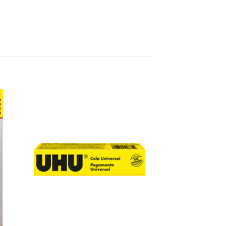
 to
Add to
ist
wishlist