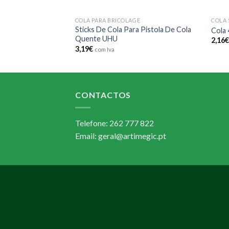
GE
COLA PARA BRICOLAGE
COLA 
Sticks De Cola Para Pistola De Cola
Borracha 33ml
Cola 
Quente UHU
2,16
3,19
€
com Iva
CONTACTOS
Telefone: 262 777 822
Email: geral@artimegic.pt