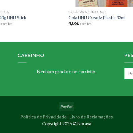
STICK
COLA PARA BRICOLAGE
40g UHU Stick
Cola UHU Creativ Plastic 33ml
€
4,06
€
com Iva
com Iva
CARRINHO
PE
Nenhum produto no carrinho.
Política de Privacidade |
Livro de Reclamações
Copyright 2026 © Noraya