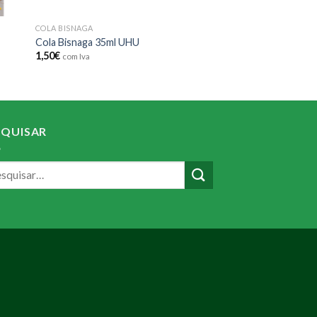
COLA BISNAGA
Cola Bisnaga 35ml UHU
1,50
€
com Iva
SQUISAR