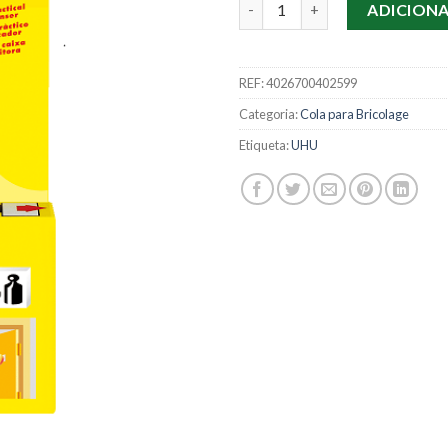
Quantidade de Adesivo Dupla 
ADICION
REF:
4026700402599
Categoria:
Cola para Bricolage
Etiqueta:
UHU