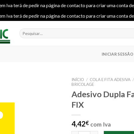
em Iva terá de pedir na página de contacto para criar uma conta d
em Iva terá de pedir na página de contacto para criar uma conta d
Pesquisar
por:
INICIAR SESSÃO
INÍCIO
/
COLA E FITA ADESIVA
BRICOLAGE
Adesivo Dupla F
FIX
Add to
wishlist
4,42
€
com Iva