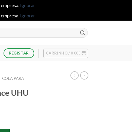
e empresa.
Ignorar
e empresa.
Ignorar
CARRINHO /
0,00
€
REGISTAR
/
COLA PARA
ace UHU