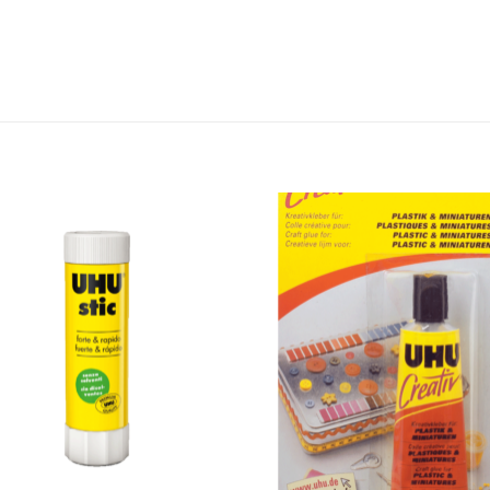
Add to
Add
wishlist
wishl