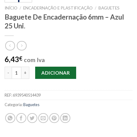
INÍCIO
/
ENCADERNAÇÃO E PLASTIFICAÇÃO
/
BAGUETES
Baguete De Encadernação 6mm – Azul
25 Uni.
6,43
€
com Iva
Quantidade de Baguete De Encadernação 6mm - Azul 25 Uni.
ADICIONAR
REF:
6939540514439
Categoria:
Baguetes