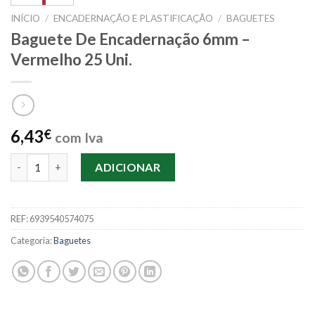
INÍCIO
/
ENCADERNAÇÃO E PLASTIFICAÇÃO
/
BAGUETES
Baguete De Encadernação 6mm –
Vermelho 25 Uni.
6,43
€
com Iva
Quantidade de Baguete De Encadernação 6mm - Vermelho 25 Un
ADICIONAR
REF:
6939540574075
Categoria:
Baguetes