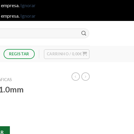
e empresa.
Ignorar
e empresa.
Ignorar
CARRINHO /
0,00
€
REGISTAR
FICAS
e 1.0mm
e 1.0mm Prata - Preto
AR