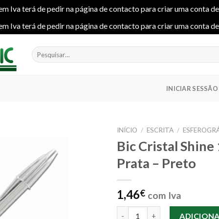
em Iva terá de pedir na página de contacto para criar uma conta d
em Iva terá de pedir na página de contacto para criar uma conta d
Pesquisar
por:
INICIAR SESSÃO
INÍCIO
/
ESCRITA
/
ESFEROGRÁ
Bic Cristal Shin
Prata – Preto
Add to
wishlist
1,46
€
com Iva
Quantidade de Bic Cristal Shin
ADICION