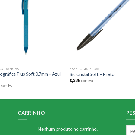
Add to
Add
wishlist
wishl
OGRÁFICAS
ESFEROGRÁFICAS
ográfica Plus Soft 0.7mm – Azul
Bic Cristal Soft – Preto
o
0,33
€
com Iva
€
com Iva
CARRINHO
PE
Nenhum produto no carrinho.