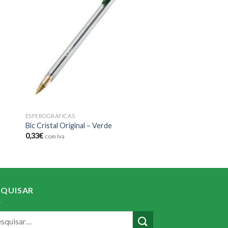
 to
Add to
ist
wishlist
ESFEROGRÁFICAS
Bic Cristal Original – Verde
0,33
€
com Iva
SQUISAR