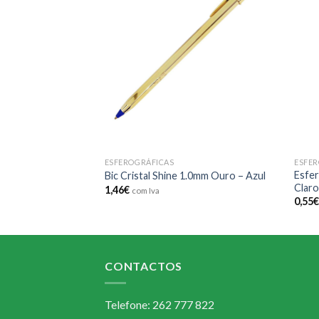
Add to
Add to
wishlist
wishlist
ESFEROGRÁFICAS
ESFER
Esfer
Turquesa
Bic Cristal Shine 1.0mm Ouro – Azul
Clar
1,46
€
com Iva
0,55
CONTACTOS
Telefone: 262 777 822