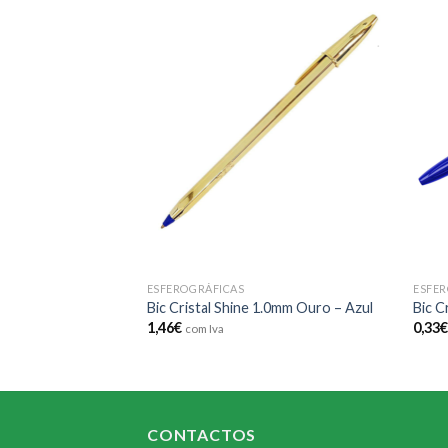
Add to
Add to
wishlist
wishlist
ESFEROGRÁFICAS
ESFER
pySmail Exp.30
Bic Cristal Shine 1.0mm Ouro – Azul
Bic C
1,46
€
0,33
com Iva
CONTACTOS