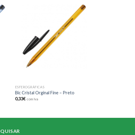
 to
Add to
ist
wishlist
ESFEROGRÁFICAS
Bic Cristal Orginal Fine – Preto
0,33
€
com Iva
SQUISAR