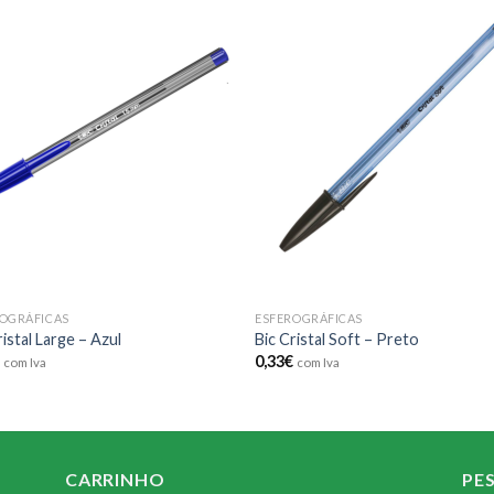
Add to
Add
wishlist
wishl
OGRÁFICAS
ESFEROGRÁFICAS
ristal Large – Azul
Bic Cristal Soft – Preto
€
0,33
€
com Iva
com Iva
CARRINHO
PE