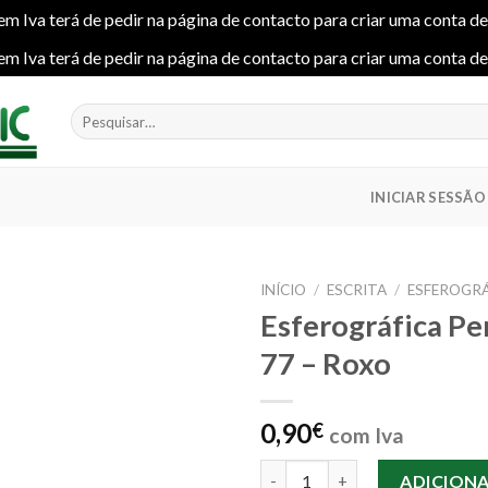
em Iva terá de pedir na página de contacto para criar uma conta d
em Iva terá de pedir na página de contacto para criar uma conta d
Pesquisar
por:
INICIAR SESSÃO
INÍCIO
/
ESCRITA
/
ESFEROGRÁ
Esferográfica Pe
77 – Roxo
Add to
wishlist
0,90
€
com Iva
Quantidade de Esferográfica P
ADICION