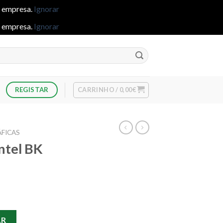
e empresa.
Ignorar
e empresa.
Ignorar
CARRINHO /
0,00
€
REGISTAR
FICAS
ntel BK
entel BK 77 - Roxo
AR