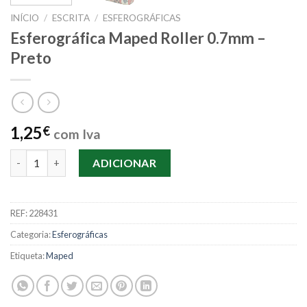
INÍCIO
/
ESCRITA
/
ESFEROGRÁFICAS
Esferográfica Maped Roller 0.7mm –
Preto
1,25
€
com Iva
Quantidade de Esferográfica Maped Roller 0.7mm – Preto
ADICIONAR
REF:
228431
Categoria:
Esferográficas
Etiqueta:
Maped