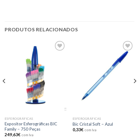
PRODUTOS RELACIONADOS
Add to
Add to
wishlist
wishlist
ESFEROGRÁFICAS
ESFEROGRÁFICAS
Expositor Esferográficas BIC
Bic Cristal Soft – Azul
Family – 750 Peças
0,33
€
com Iva
249,63
€
com Iva