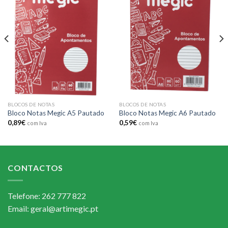
Add to
Add to
wishlist
wishlist
BLOCOS DE NOTAS
BLOCOS DE NOTAS
Bloco Notas Megic A5 Pautado
Bloco Notas Megic A6 Pautado
0,89
€
0,59
€
com Iva
com Iva
CONTACTOS
Telefone: 262 777 822
Email: geral@artimegic.pt