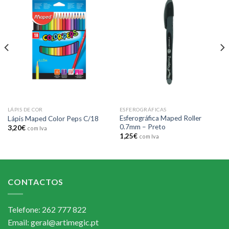
Add to
Add to
wishlist
wishlist
LÁPIS DE COR
ESFEROGRÁFICAS
Esferográfica Maped Roller
Lápis Maped Color Peps C/18
0.7mm – Preto
3,20
€
com Iva
1,25
€
com Iva
CONTACTOS
Telefone: 262 777 822
Email: geral@artimegic.pt