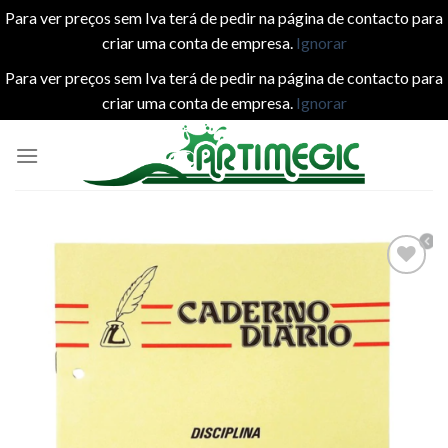
Para ver preços sem Iva terá de pedir na página de contacto para
criar uma conta de empresa.
Ignorar
Para ver preços sem Iva terá de pedir na página de contacto para
criar uma conta de empresa.
Ignorar
Skip
to
content
Add to
wishlist