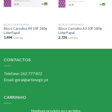
BLOCO CARTOLINAS
BLOCO CARTOLINAS
Bloco Cartolina A4 10F 180g
Bloco Cartolina A3 10F 180g
LiderPapel
LiderPapel
1,49
€
2,72
€
com Iva
com Iva
CONTACTOS
Telefone: 262 777 822
Email: geral@artimegic.pt
CARRINHO
Nenhum produto no carrinho.