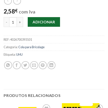
2,58
€
com Iva
Quantidade de Cola Para Trabalhos Manuais 20g UHU
ADICIONAR
REF:
4026700393101
Categoria:
Cola para Bricolage
Etiqueta:
UHU
PRODUTOS RELACIONADOS