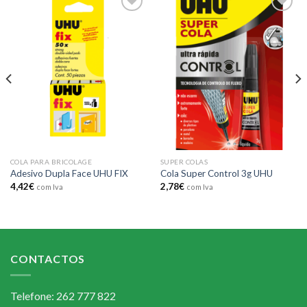
Add to
Add to
wishlist
wishlist
COLA PARA BRICOLAGE
SUPER COLAS
Adesivo Dupla Face UHU FIX
Cola Super Control 3g UHU
4,42
€
2,78
€
com Iva
com Iva
CONTACTOS
Telefone: 262 777 822