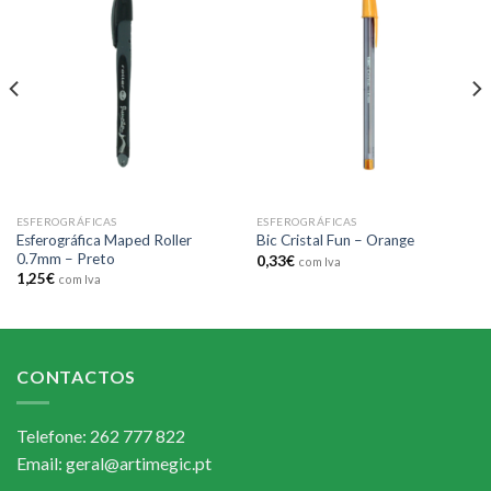
Add to
Add to
wishlist
wishlist
ESFEROGRÁFICAS
ESFEROGRÁFICAS
Esferográfica Maped Roller
Bic Cristal Fun – Orange
0.7mm – Preto
0,33
€
com Iva
1,25
€
com Iva
CONTACTOS
Telefone: 262 777 822
Email: geral@artimegic.pt