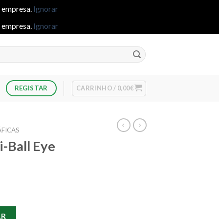
e empresa.
Ignorar
e empresa.
Ignorar
CARRINHO /
0,00
€
REGISTAR
FICAS
i-Ball Eye
i-Ball Eye Fine - Azul
AR