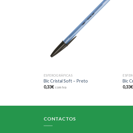
Add to
Add to
wishlist
wishlist
ESFEROGRÁFICAS
ESFER
Turquesa
Bic Cristal Soft – Preto
Bic C
0,33
€
0,33
com Iva
CONTACTOS