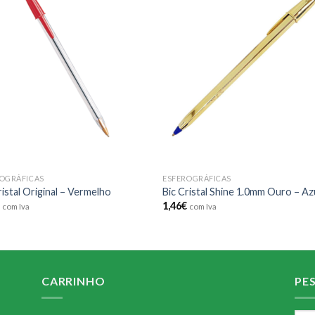
Add to
Add
wishlist
wishl
OGRÁFICAS
ESFEROGRÁFICAS
ristal Original – Vermelho
Bic Cristal Shine 1.0mm Ouro – Az
€
1,46
€
com Iva
com Iva
CARRINHO
PE