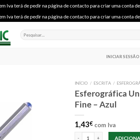
em Iva terá de pedir na página de contacto para criar uma conta d
em Iva terá de pedir na página de contacto para criar uma conta d
Pesquisar
por:
INICIAR SESSÃO
INÍCIO
/
ESCRITA
/
ESFEROGRÁ
Esferográfica Un
Fine – Azul
Add to
wishlist
1,43
€
com Iva
Quantidade de Esferográfica Un
ADICION