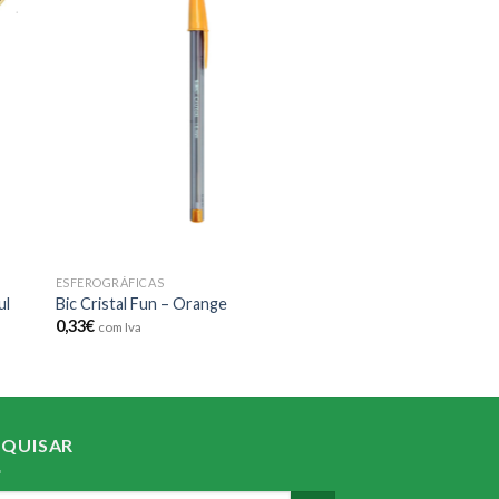
 to
Add to
ist
wishlist
ESFEROGRÁFICAS
ul
Bic Cristal Fun – Orange
0,33
€
com Iva
SQUISAR