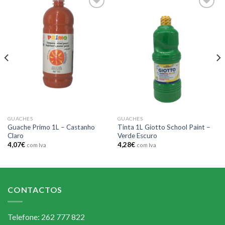
Add to
Add to
wishlist
wishlist
GUACHES
GUACHES
Guache Primo 1L – Castanho
Tinta 1L Giotto School Paint –
Claro
Verde Escuro
4,07
€
4,28
€
com Iva
com Iva
CONTACTOS
Telefone: 262 777 822