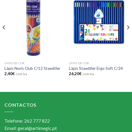
Add to
Add to
wishlist
wishlist
LÁPIS DE COR
LÁPIS DE COR
Lápis Noris Club C/12 Staedtler
Lápis Staedtler Ergo Soft C/24
2,40
€
26,20
€
com Iva
com Iva
CONTACTOS
Telefone: 262 777 822
Email: geral@artimegic.pt