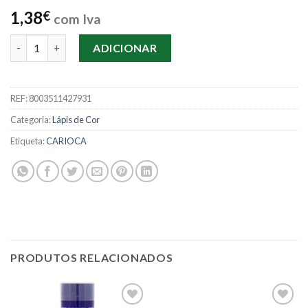
1,38
€
com Iva
Quantidade de Lápis Carioca Tita C/12
ADICIONAR
REF:
8003511427931
Categoria:
Lápis de Cor
Etiqueta:
CARIOCA
PRODUTOS RELACIONADOS