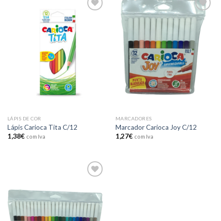
Add to
Add to
wishlist
wishlist
LÁPIS DE COR
MARCADORES
Lápis Carioca Tita C/12
Marcador Carioca Joy C/12
1,38
€
1,27
€
com Iva
com Iva
Add to
wishlist