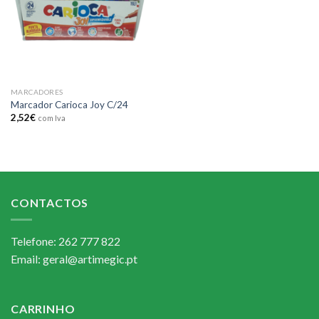
MARCADORES
Marcador Carioca Joy C/24
2,52
€
com Iva
CONTACTOS
Telefone: 262 777 822
Email: geral@artimegic.pt
CARRINHO