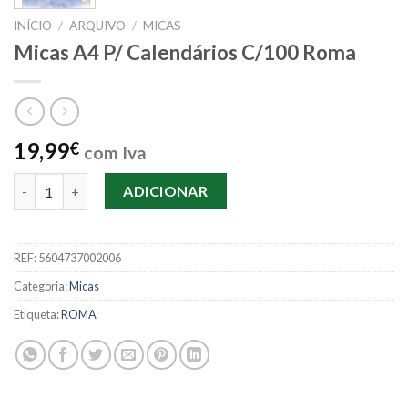
INÍCIO
/
ARQUIVO
/
MICAS
Micas A4 P/ Calendários C/100 Roma
19,99
€
com Iva
Quantidade de Micas A4 P/ Calendários C/100 Roma
ADICIONAR
REF:
5604737002006
Categoria:
Micas
Etiqueta:
ROMA