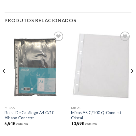
PRODUTOS RELACIONADOS
Add to
Add to
wishlist
wishlist
MICAS
MICAS
Bolsa De Catálogo A4 C/10
Micas A5 C/100 Q-Connect
Albano Concept
Cristal
5,54
€
10,59
€
com Iva
com Iva