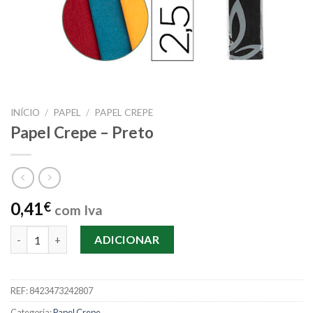
INÍCIO
/
PAPEL
/
PAPEL CREPE
Papel Crepe – Preto
0,41
€
com Iva
Quantidade de Papel Crepe - Preto
ADICIONAR
REF:
8423473242807
Categoria:
Papel Crepe