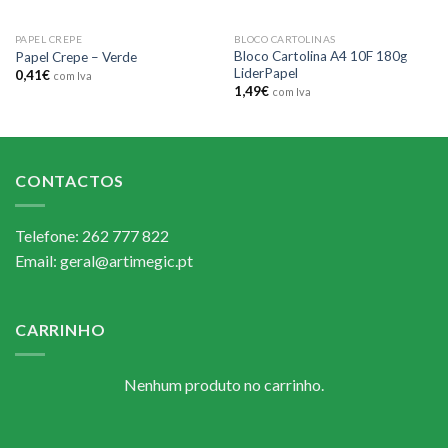
PAPEL CREPE
BLOCO CARTOLINAS
Bloco Cartolina A4 10F 180g
Papel Crepe – Verde
LiderPapel
0,41
€
com Iva
1,49
€
com Iva
CONTACTOS
Telefone: 262 777 822
Email: geral@artimegic.pt
CARRINHO
Nenhum produto no carrinho.