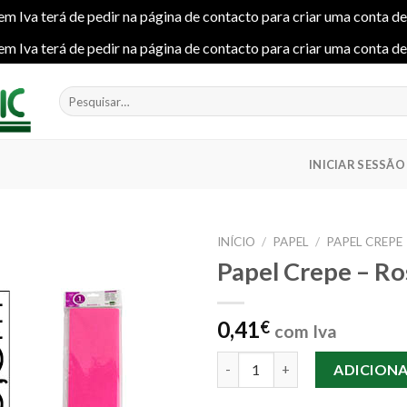
em Iva terá de pedir na página de contacto para criar uma conta d
em Iva terá de pedir na página de contacto para criar uma conta d
Pesquisar
por:
INICIAR SESSÃO
INÍCIO
/
PAPEL
/
PAPEL CREPE
Papel Crepe – Ro
Add to
0,41
€
com Iva
wishlist
Quantidade de Papel Crepe - R
ADICION