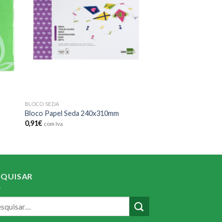
ist
wishlist
BLOCO SEDA
Bloco Papel Seda 240x310mm
0,91
€
com Iva
SQUISAR