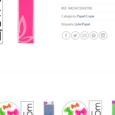
REF:
8423473242708
Categoria:
Papel Crepe
Etiqueta:
LiderPapel
Add to
Add