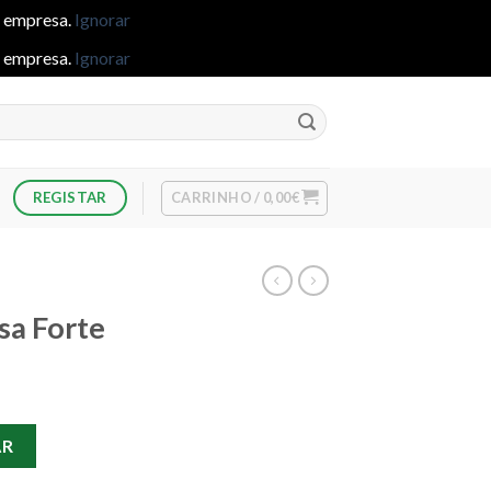
e empresa.
Ignorar
e empresa.
Ignorar
CARRINHO /
0,00
€
REGISTAR
sa Forte
osa Forte
AR