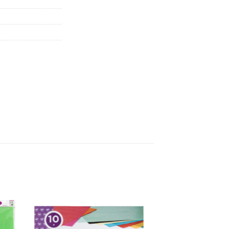
 to
Add to