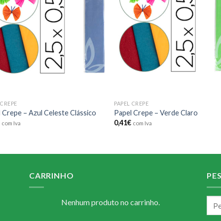
wishlist
wishl
 CREPE
PAPEL CREPE
 Crepe – Azul Celeste Clássico
Papel Crepe – Verde Claro
€
0,41
€
com Iva
com Iva
CARRINHO
PE
Nenhum produto no carrinho.